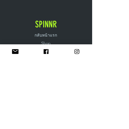
SPINNR
กลับหน้าแรก
Shop
เกี่ยวกับเรา
กิจกรรมต่างๆ
ติดต่อเรา
EXPERIENCE
การส่งสินค้าและการคืนสินค้า
วิธีการชำระเงิน
FOLLOW US