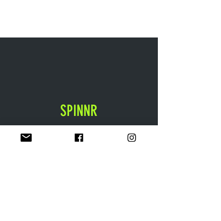
SPINNR
กลับหน้าแรก
Shop
เกี่ยวกับเรา
กิจกรรมต่างๆ
ติดต่อเรา
EXPERIENCE