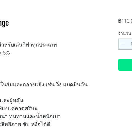
nge
฿110.
จำนวน
ะสำหรับเล่นกีฬาทุกประเภท
x 5%
นร่มและกลางแจ้ง เช่น วิ่ง แบดมินตัน
และผู้หญิง
ียงแค่คาดศรีษะ
มหนา ทนทานและน้ำหนักเบา
ิทธิภาพ ซับเหงื่อได้ดี