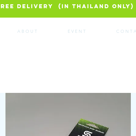
FREE DELIVERY (in Thailand Only)
A B O U T
E V E N T
C O N T A